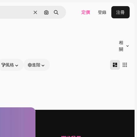
定價
登錄
注冊
清除
通過圖像搜索
搜尋
相
關
風格
進階