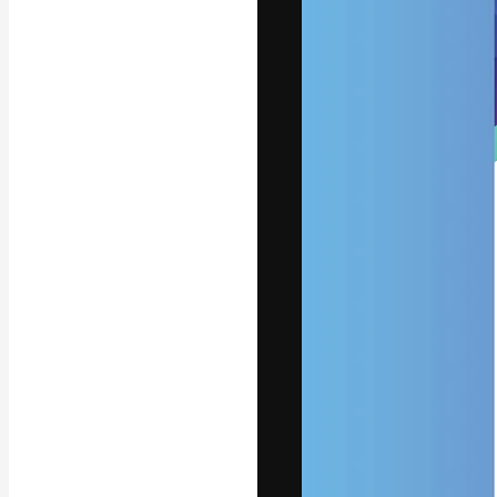
字體
引導你創作出最
100萬訂閱者
和工作室。
繁體中文 (香
Copyright © 2010