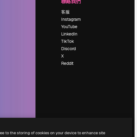
公司
聯絡我們
定價
客服
關於我們
Instagram
評論
YouTube
工作機會
LinkedIn
搜索趨勢
TikTok
博客
Discord
聚會活動
X
Slidesgo
Reddit
出售內容
新聞室
正在尋找
magnific.ai
ree to the storing of cookies on your device to enhance site