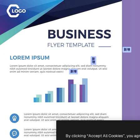
產品
開始使用
佳作品的創意平台。擁有超過
Spaces
Academy
，涵蓋創意人士、企業、代理商
AI助手
文件
AI圖像生成器
客服
港)
AI視頻生成器
使用條款
AI語音生成器
隱私政策
圖庫內容
原創作品
新增
MCP用於
Cookie 政策
新
增
Claude/ChatGPT
信任中心
AI助手
新增
聯盟夥伴
API
企業
流動應用程式
所有Magnific工具
-
2026
Freepik Company S.L.U.
版權所有
.
By clicking “Accept All Cookies”, you ag