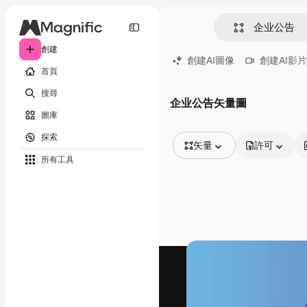
創建
創建AI圖像
創建AI影片
首頁
搜尋
企业公告矢量圖
圖庫
探索
矢量
許可
所有工具
所有圖像
矢量
插圖
照片
PSD
模板
模型
視頻
片段
動態圖形
影片範本
圖標
3D模型