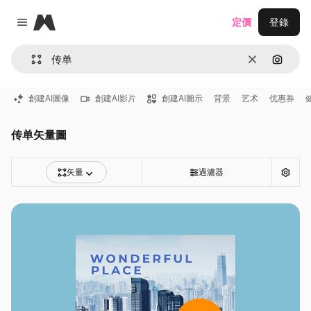
Magnific
定價
登錄
Close menu
清除
通過圖
創建AI圖像
創建AI影片
創建AI圖示
背景
艺术
优惠券
传单矢量圖
矢量
過濾器