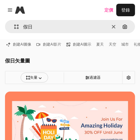
Magnific
定價
登錄
Close menu
清除
通過圖
創建AI圖像
創建AI影片
創建AI圖示
夏天
天空
城市
礼
假日矢量圖
矢量
過濾器