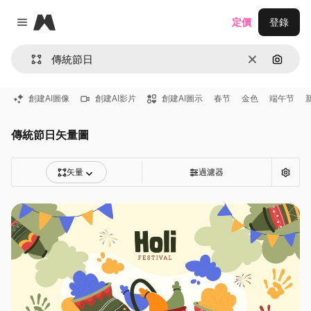
Magnific
定價
登錄
Close menu
清除
通過圖
創建AI圖像
創建AI影片
創建AI圖示
春节
金色
端午节
傳統節日矢量圖
矢量
過濾器