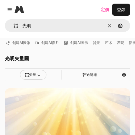
Magnific
定價
登錄
Close menu
清除
通過圖
創建AI圖像
創建AI影片
創建AI圖示
背景
艺术
发现
阳
光明矢量圖
矢量
過濾器