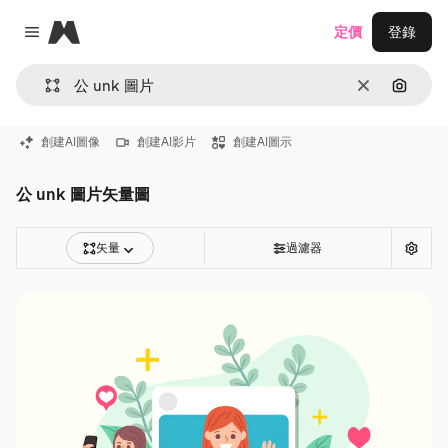
Magnific
定價
登錄
Close menu
清除
通過圖
創建AI圖像
創建AI影片
創建AI圖示
公 unk 圖片矢量圖
矢量
過濾器