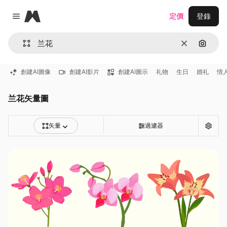
Magnific
定價
登錄
Close menu
清除
通過圖
創建AI圖像
創建AI影片
創建AI圖示
礼物
生日
婚礼
情
兰花矢量圖
矢量
過濾器