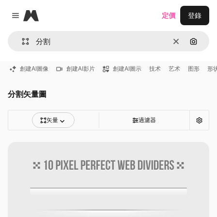
Magnific
定價
登錄
Close menu
清除
通過圖
創建AI圖像
創建AI影片
創建AI圖示
技术
艺术
图形
形
分割矢量圖
矢量
過濾器