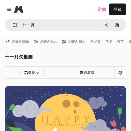
Magnific
定價
登錄
Close menu
清除
通過圖
創建AI圖像
創建AI影片
創建AI圖示
圣诞节
艺术
春节
十一月矢量圖
矢量
過濾器