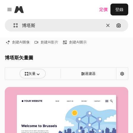
Magnific
定價
登錄
Close menu
清除
通過圖
創建AI圖像
創建AI影片
創建AI圖示
博塔斯矢量圖
矢量
過濾器