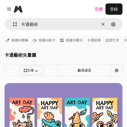
Magnific
定價
登錄
Close menu
清除
通過圖
創建AI圖像
創建AI影片
創建AI圖示
卡通效果
波普艺术
卡
卡通藝術矢量圖
矢量
過濾器