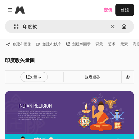
Magnific
定價
登錄
Close menu
清除
通過圖
創建AI圖像
創建AI影片
創建AI圖示
背景
艺术
元素
海
印度教矢量圖
矢量
過濾器