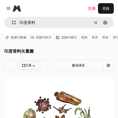
Magnific
定價
登錄
Close menu
清除
通過圖
創建AI圖像
創建AI影片
創建AI圖示
植物
厨房
美味
烹
印度香料矢量圖
矢量
過濾器