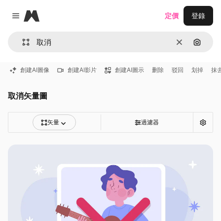
Magnific
定價
登錄
Close menu
清除
通過圖
創建AI圖像
創建AI影片
創建AI圖示
删除
驳回
划掉
抹
取消矢量圖
矢量
過濾器