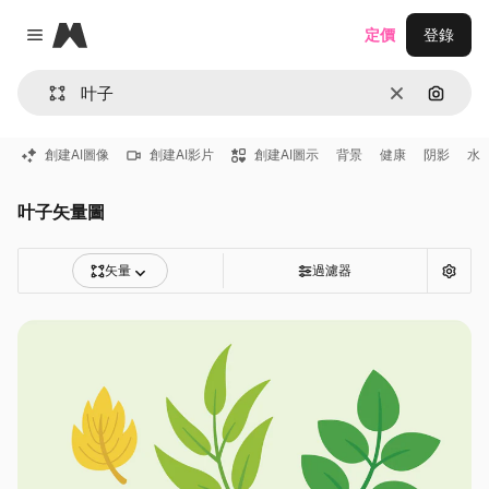
Magnific
定價
登錄
Close menu
清除
通過圖
創建AI圖像
創建AI影片
創建AI圖示
背景
健康
阴影
水
叶子矢量圖
矢量
過濾器