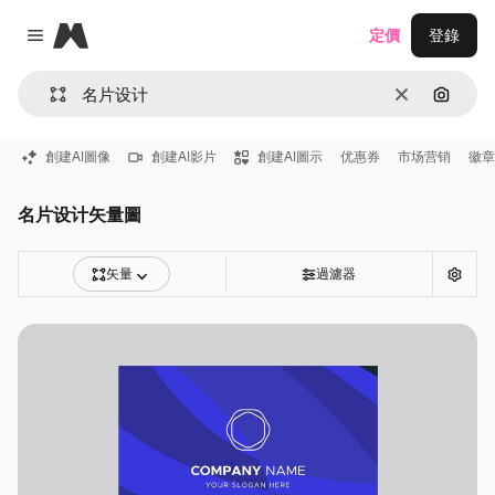
Magnific
定價
登錄
Close menu
清除
通過圖
創建AI圖像
創建AI影片
創建AI圖示
优惠券
市场营销
徽章
名片设计矢量圖
矢量
過濾器