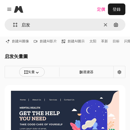
Magnific
定價
登錄
Close menu
清除
通過圖
創建AI圖像
創建AI影片
創建AI圖示
太阳
革新
目标
闪
启发矢量圖
矢量
過濾器