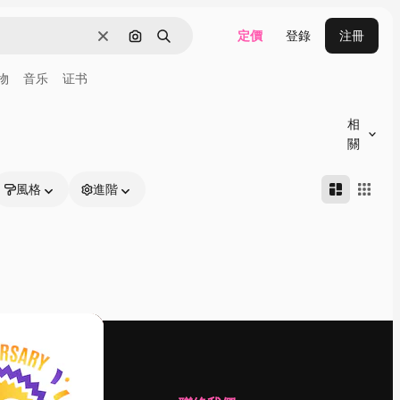
定價
登錄
注冊
清除
通過圖像搜索
搜尋
物
音乐
证书
相
關
風格
進階