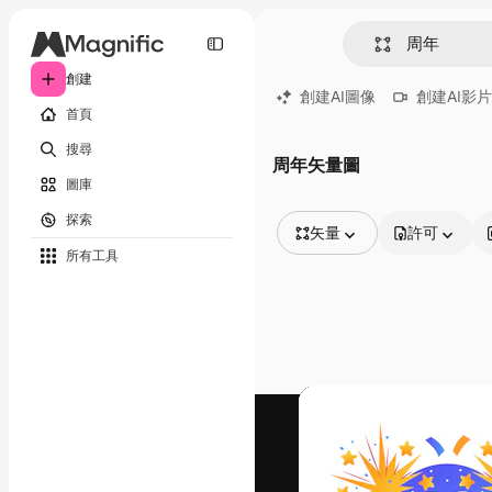
創建
創建AI圖像
創建AI影片
首頁
搜尋
周年矢量圖
圖庫
探索
矢量
許可
所有工具
所有圖像
矢量
插圖
照片
PSD
模板
模型
視頻
片段
動態圖形
影片範本
圖標
3D模型