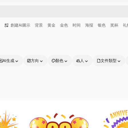
創建AI圖示
背景
黄金
金色
时间
海报
银色
奖杯
礼
AI生成
方向
顏色
人
文件類型