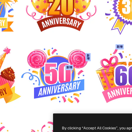
產品
開始使用
佳作品的創意平台。擁有超過
Spaces
Academy
，涵蓋創意人士、企業、代理商
AI助手
文件
AI圖像生成器
客服
港)
AI視頻生成器
使用條款
AI語音生成器
隱私政策
圖庫內容
原創作品
新增
MCP用於
Cookie 政策
新
增
Claude/ChatGPT
信任中心
AI助手
新增
聯盟夥伴
API
企業
流動應用程式
所有Magnific工具
-
2026
Freepik Company S.L.U.
版權所有
.
By clicking “Accept All Cookies”, you ag