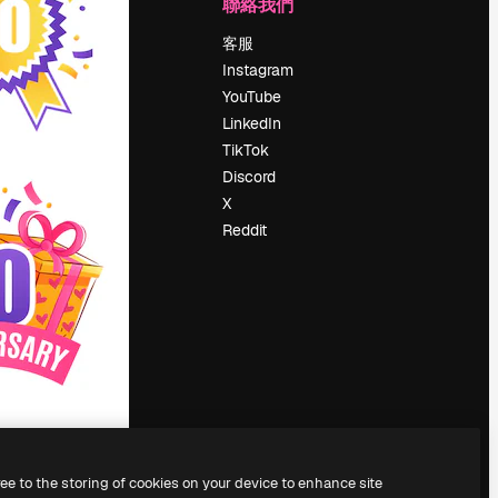
公司
聯絡我們
定價
客服
關於我們
Instagram
評論
YouTube
工作機會
LinkedIn
搜索趨勢
TikTok
博客
Discord
聚會活動
X
Slidesgo
Reddit
出售內容
新聞室
正在尋找
magnific.ai
ree to the storing of cookies on your device to enhance site