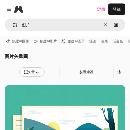
Magnific
定價
登錄
Close menu
清除
通過圖
創建AI圖像
創建AI影片
創建AI圖示
漫画
请柬
渐变色
图片矢量圖
矢量
過濾器