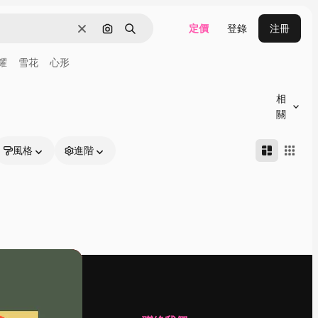
定價
登錄
注冊
清除
通過圖像搜索
搜尋
耀
雪花
心形
相
關
風格
進階