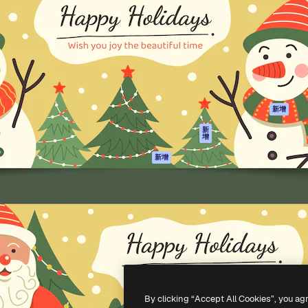
產品
開始使用
佳作品的創意平台。擁有超過
Spaces
Academy
，涵蓋創意人士、企業、代理商
AI助手
文件
AI圖像生成器
客服
港)
AI視頻生成器
使用條款
AI語音生成器
隱私政策
圖庫內容
原創作品
新增
MCP用於
Cookie 政策
新
增
Claude/ChatGPT
信任中心
AI助手
新增
聯盟夥伴
API
企業
流動應用程式
所有Magnific工具
-
2026
Freepik Company S.L.U.
版權所有
.
By clicking “Accept All Cookies”, you ag