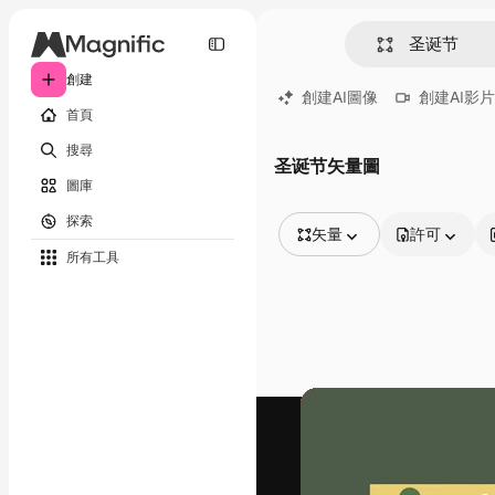
創建
創建AI圖像
創建AI影片
首頁
搜尋
圣诞节矢量圖
圖庫
探索
矢量
許可
所有工具
所有圖像
矢量
插圖
照片
PSD
模板
模型
視頻
片段
動態圖形
影片範本
圖標
3D模型