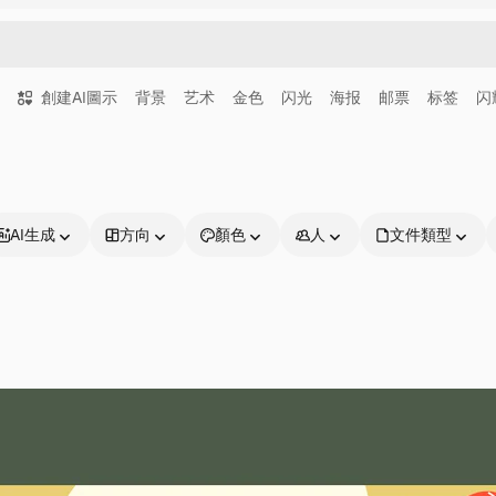
創建AI圖示
背景
艺术
金色
闪光
海报
邮票
标签
闪
AI生成
方向
顏色
人
文件類型