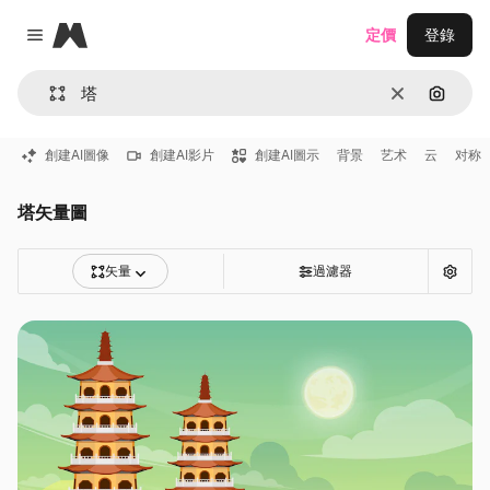
Magnific
定價
登錄
Close menu
清除
通過圖
創建AI圖像
創建AI影片
創建AI圖示
背景
艺术
云
对称
塔矢量圖
矢量
過濾器