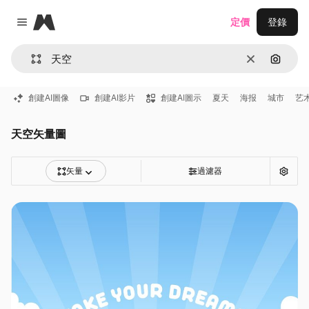
Magnific
定價
登錄
Close menu
清除
通過圖
創建AI圖像
創建AI影片
創建AI圖示
夏天
海报
城市
艺
天空矢量圖
矢量
過濾器