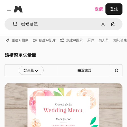
Magnific
定價
登錄
Close menu
清除
通過圖
創建AI圖像
創建AI影片
創建AI圖示
厨师
情人节
婚礼请柬
婚禮菜單矢量圖
矢量
過濾器