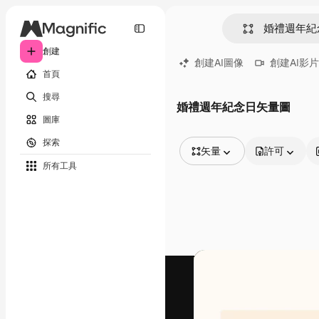
創建
創建AI圖像
創建AI影片
首頁
搜尋
婚禮週年紀念日矢量圖
圖庫
探索
矢量
許可
所有工具
所有圖像
矢量
插圖
照片
PSD
模板
模型
視頻
片段
動態圖形
影片範本
圖標
3D模型