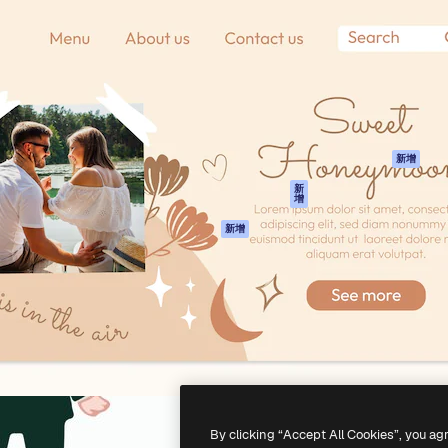
產品
開始使用
佳作品的創意平台。擁有超過
Spaces
Academy
，涵蓋創意人士、企業、代理商
AI助手
文件
AI圖像生成器
客服
港)
AI視頻生成器
使用條款
AI語音生成器
隱私政策
圖庫內容
原創作品
新增
MCP用於
Cookie 政策
新
增
Claude/ChatGPT
信任中心
AI助手
新增
聯盟夥伴
API
企業
流動應用程式
所有Magnific工具
-
2026
Freepik Company S.L.U.
版權所有
.
By clicking “Accept All Cookies”, you ag