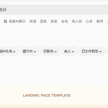
創建AI圖示
玫瑰
蛋糕
家庭
金色
情人節
心形
氣球
AI生成
方向
顏色
人
文件類型