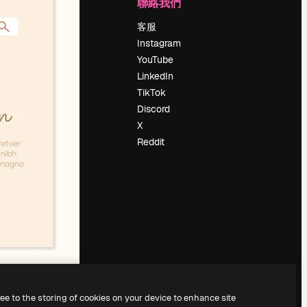
公司
聯絡我們
定價
客服
關於我們
Instagram
評論
YouTube
工作機會
LinkedIn
搜索趨勢
TikTok
博客
Discord
聚會活動
X
Slidesgo
Reddit
出售內容
新聞室
正在尋找
magnific.ai
ree to the storing of cookies on your device to enhance site