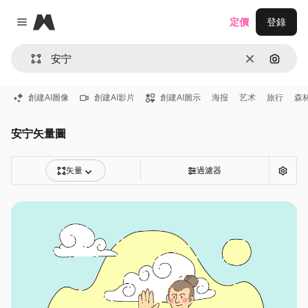
Magnific
定價
登錄
Close menu
清除
通過圖
創建AI圖像
創建AI影片
創建AI圖示
海报
艺术
旅行
森
安宁矢量圖
矢量
過濾器