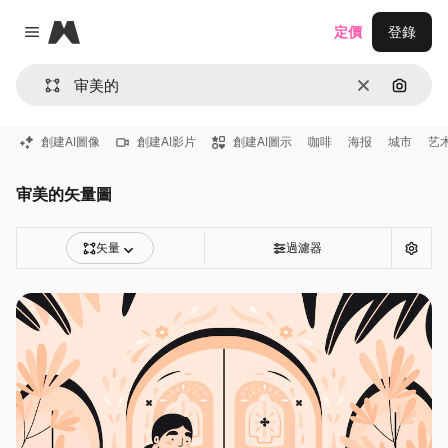
Magnific
定價
登錄
Close menu
清除
通過圖
創建AI圖像
創建AI影片
創建AI圖示
咖啡
海报
城市
艺
审美的矢量圖
矢量
過濾器