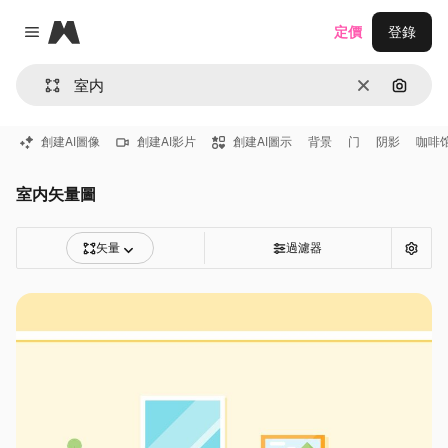
Magnific
定價
登錄
Close menu
清除
通過圖
創建AI圖像
創建AI影片
創建AI圖示
背景
门
阴影
咖啡
室内矢量圖
矢量
過濾器