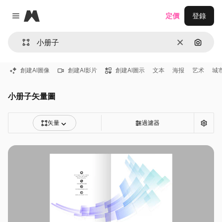
Magnific
定價
登錄
Close menu
清除
通過圖
創建AI圖像
創建AI影片
創建AI圖示
文本
海报
艺术
城
小册子矢量圖
矢量
過濾器