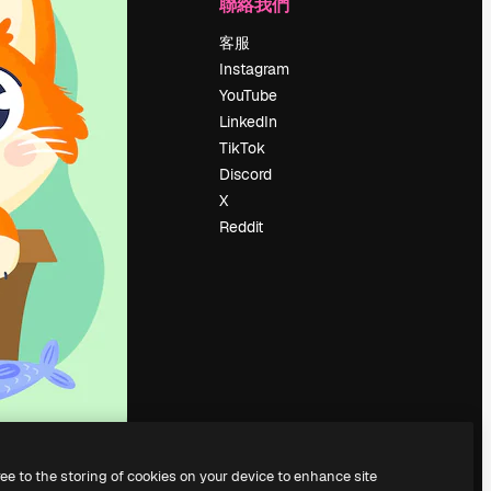
公司
聯絡我們
定價
客服
關於我們
Instagram
評論
YouTube
工作機會
LinkedIn
搜索趨勢
TikTok
博客
Discord
聚會活動
X
Slidesgo
Reddit
出售內容
新聞室
正在尋找
magnific.ai
ree to the storing of cookies on your device to enhance site