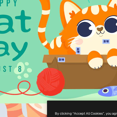
產品
開始使用
佳作品的創意平台。擁有超過
Spaces
Academy
，涵蓋創意人士、企業、代理商
AI助手
文件
AI圖像生成器
客服
港)
AI視頻生成器
使用條款
AI語音生成器
隱私政策
圖庫內容
原創作品
新增
MCP用於
Cookie 政策
新
增
Claude/ChatGPT
信任中心
AI助手
新增
聯盟夥伴
API
企業
流動應用程式
所有Magnific工具
-
2026
Freepik Company S.L.U.
版權所有
.
By clicking “Accept All Cookies”, you ag