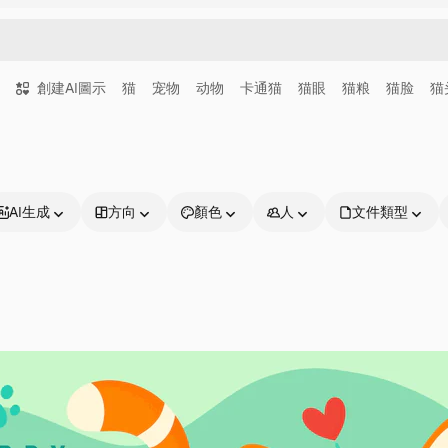
創建AI圖示
猫
宠物
动物
卡通猫
猫眼
猫粮
猫脸
猫
AI生成
方向
顏色
人
文件類型