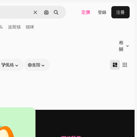
定價
登錄
注冊
清除
通過圖像搜索
搜尋
头
波斯猫
猫咪
相
關
風格
進階