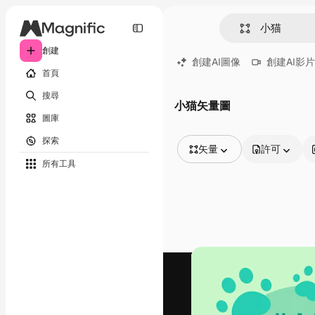
創建
創建AI圖像
創建AI影片
首頁
搜尋
小猫矢量圖
圖庫
探索
矢量
許可
所有工具
所有圖像
矢量
插圖
照片
PSD
模板
模型
視頻
片段
動態圖形
影片範本
圖標
3D模型