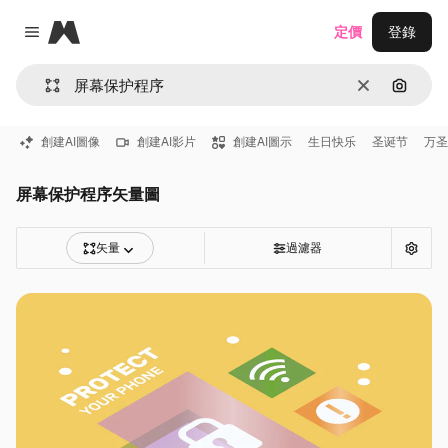
Magnific
定價
登錄
Close menu
清除
通過圖
創建AI圖像
創建AI影片
創建AI圖示
生日快乐
圣诞节
万圣
屏幕保护程序矢量圖
矢量
過濾器