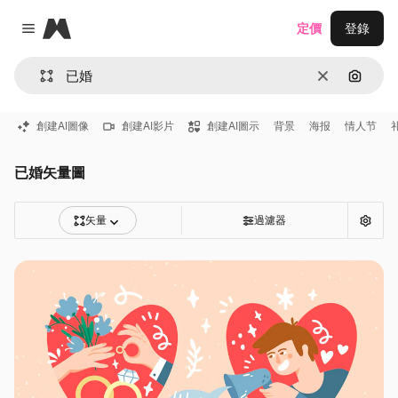
Magnific
定價
登錄
Close menu
清除
通過圖
創建AI圖像
創建AI影片
創建AI圖示
背景
海报
情人节
已婚矢量圖
矢量
過濾器