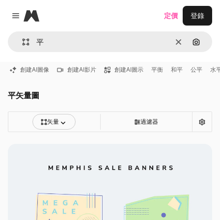
Magnific
定價
登錄
Close menu
清除
通過圖
創建AI圖像
創建AI影片
創建AI圖示
平衡
和平
公平
水
平矢量圖
矢量
過濾器