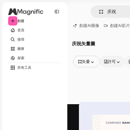
創建
創建AI圖像
創建AI影片
首頁
搜尋
庆祝矢量圖
圖庫
探索
矢量
許可
所有工具
所有圖像
矢量
插圖
照片
PSD
模板
模型
視頻
片段
動態圖形
影片範本
圖標
3D模型