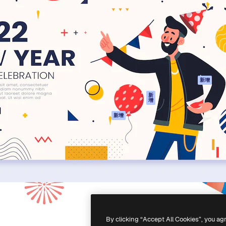
產品
開始使用
佳作品的創意平台。擁有超過
Spaces
Academy
，涵蓋創意人士、企業、代理商
AI助手
文件
AI圖像生成器
客服
港)
AI視頻生成器
使用條款
AI語音生成器
隱私政策
圖庫內容
原創作品
新增
MCP用於
Cookie 政策
新
增
Claude/ChatGPT
信任中心
AI助手
新增
聯盟夥伴
API
企業
流動應用程式
所有Magnific工具
-
2026
Freepik Company S.L.U.
版權所有
.
By clicking “Accept All Cookies”, you ag