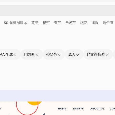
創建AI圖示
背景
祝贺
春节
圣诞节
烟花
海报
端午节
AI生成
方向
顏色
人
文件類型