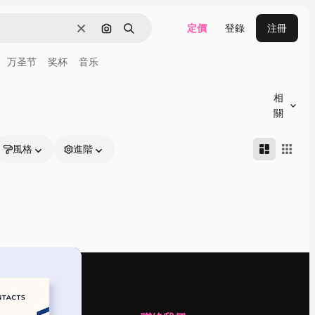
定價
登錄
注冊
清除
通過圖像搜索
搜尋
万圣节
奖杯
音乐
相
關
風格
進階