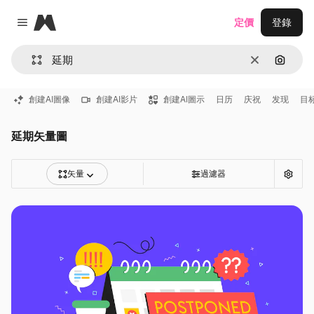
Magnific
定價
登錄
Close menu
清除
通過圖
創建AI圖像
創建AI影片
創建AI圖示
日历
庆祝
发现
目
延期矢量圖
矢量
過濾器