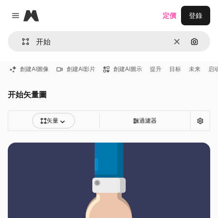
Magnific
定價
登錄
Close menu
清除
通過圖
創建AI圖像
創建AI影片
創建AI圖示
提升
目标
未来
启
开始矢量圖
矢量
過濾器