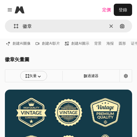
Magnific
定價
登錄
Close menu
清除
通過圖
創建AI圖像
創建AI影片
創建AI圖示
背景
海报
圆形
证
徽章矢量圖
矢量
過濾器