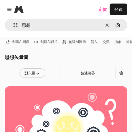
Magnific
定價
登錄
Close menu
清除
通過圖
創建AI圖像
創建AI影片
創建AI圖示
箭头
交流
抽象
齿
思想矢量圖
矢量
過濾器