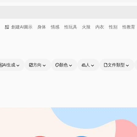
創建AI圖示
身体
情感
性玩具
火辣
内衣
性别
性教育
AI生成
方向
顏色
人
文件類型