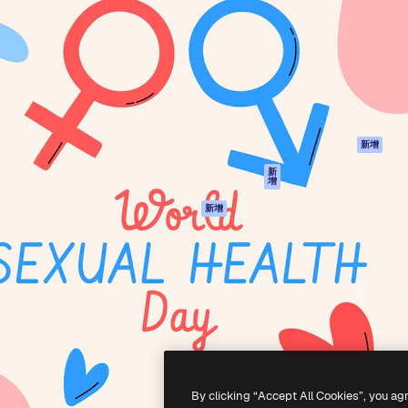
產品
開始使用
佳作品的創意平台。擁有超過
Spaces
Academy
，涵蓋創意人士、企業、代理商
AI助手
文件
AI圖像生成器
客服
港)
AI視頻生成器
使用條款
AI語音生成器
隱私政策
圖庫內容
原創作品
新增
MCP用於
Cookie 政策
新
增
Claude/ChatGPT
信任中心
AI助手
新增
聯盟夥伴
API
企業
流動應用程式
所有Magnific工具
-
2026
Freepik Company S.L.U.
版權所有
.
By clicking “Accept All Cookies”, you ag