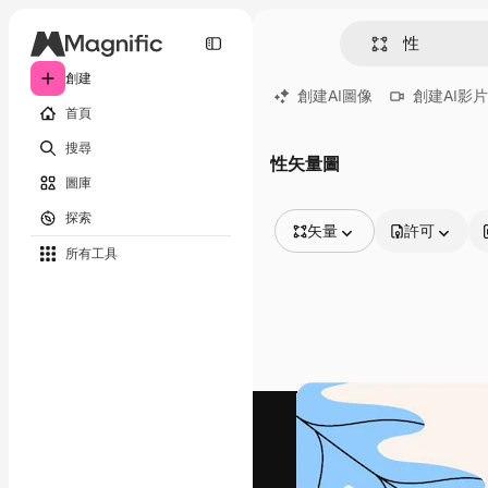
創建
創建AI圖像
創建AI影片
首頁
搜尋
性矢量圖
圖庫
探索
矢量
許可
所有工具
所有圖像
矢量
插圖
照片
PSD
模板
模型
視頻
片段
動態圖形
影片範本
圖標
3D模型