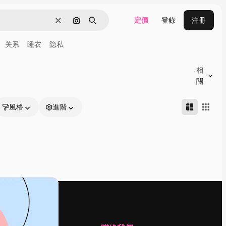
定價
登錄
注冊
清除
通過圖像搜索
搜尋
关系
睡衣
隐私
相
關
風格
進階