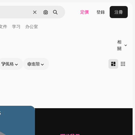
定價
登錄
注冊
清除
通過圖像搜索
搜尋
文件
学习
办公室
相
關
風格
進階