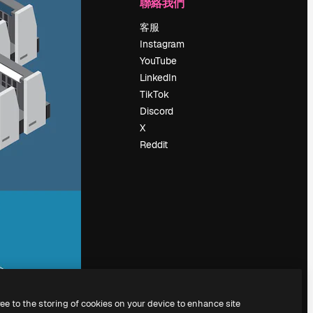
公司
聯絡我們
定價
客服
關於我們
Instagram
評論
YouTube
工作機會
LinkedIn
搜索趨勢
TikTok
博客
Discord
聚會活動
X
Slidesgo
Reddit
出售內容
新聞室
正在尋找
magnific.ai
ree to the storing of cookies on your device to enhance site