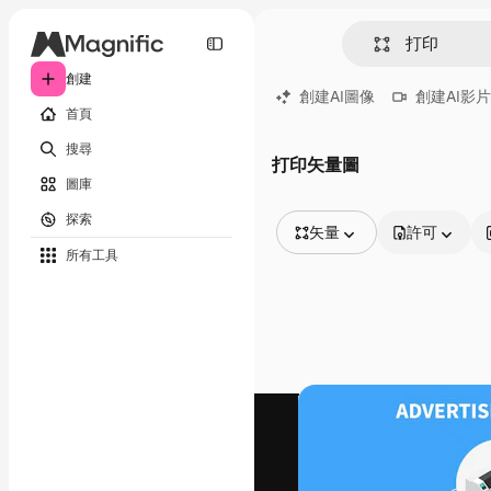
創建
創建AI圖像
創建AI影片
首頁
搜尋
打印矢量圖
圖庫
探索
矢量
許可
所有工具
所有圖像
矢量
插圖
照片
PSD
模板
模型
視頻
片段
動態圖形
影片範本
圖標
3D模型