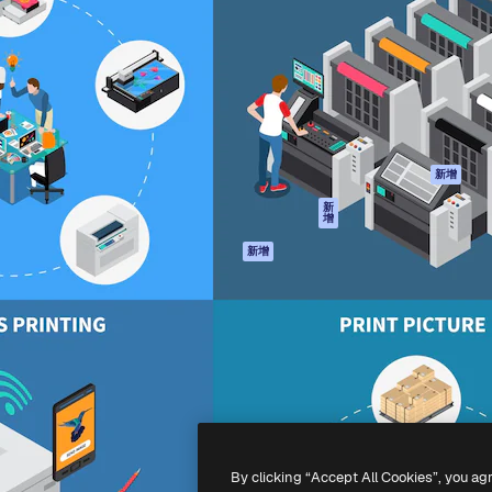
產品
開始使用
佳作品的創意平台。擁有超過
Spaces
Academy
，涵蓋創意人士、企業、代理商
AI助手
文件
AI圖像生成器
客服
港)
AI視頻生成器
使用條款
AI語音生成器
隱私政策
圖庫內容
原創作品
新增
MCP用於
Cookie 政策
新
增
Claude/ChatGPT
信任中心
AI助手
新增
聯盟夥伴
API
企業
流動應用程式
所有Magnific工具
-
2026
Freepik Company S.L.U.
版權所有
.
By clicking “Accept All Cookies”, you ag