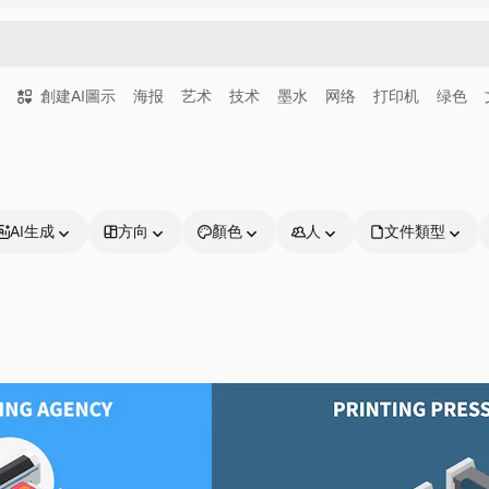
創建AI圖示
海报
艺术
技术
墨水
网络
打印机
绿色
AI生成
方向
顏色
人
文件類型