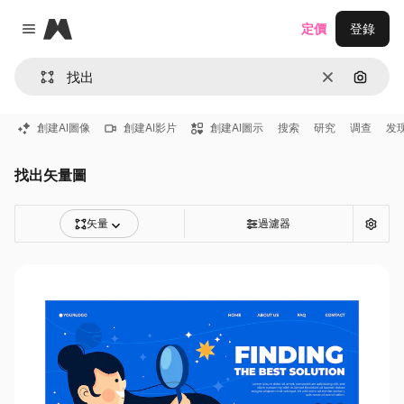
Magnific
定價
登錄
Close menu
清除
通過圖
創建AI圖像
創建AI影片
創建AI圖示
搜索
研究
调查
发
找出矢量圖
矢量
過濾器