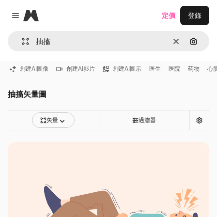
Magnific
定價
登錄
Close menu
清除
通過圖
創建AI圖像
創建AI影片
創建AI圖示
医生
医院
药物
心
抽搐矢量圖
矢量
過濾器