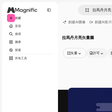
創建
創建AI圖像
創建AI影片
首頁
搜尋
拉馬丹月亮矢量圖
圖庫
探索
矢量
許可
所有工具
所有圖像
矢量
插圖
照片
PSD
模板
模型
視頻
片段
動態圖形
影片範本
圖標
3D模型