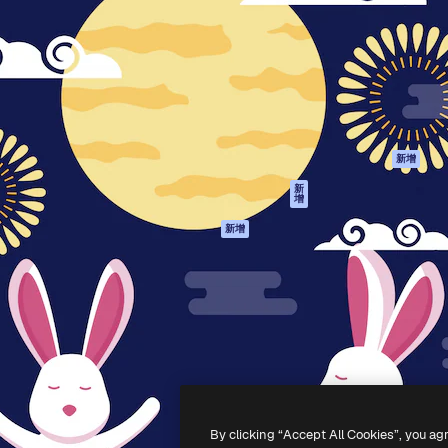
產品
開始使用
佳作品的創意平台。擁有超過
Spaces
Academy
，涵蓋創意人士、企業、代理商
AI助手
文件
AI圖像生成器
客服
港)
AI視頻生成器
使用條款
AI語音生成器
隱私政策
圖庫內容
原創作品
新增
MCP用於
Cookie 政策
新
增
Claude/ChatGPT
信任中心
AI助手
新增
聯盟夥伴
API
企業
流動應用程式
所有Magnific工具
-
2026
Freepik Company S.L.U.
版權所有
.
By clicking “Accept All Cookies”, you ag