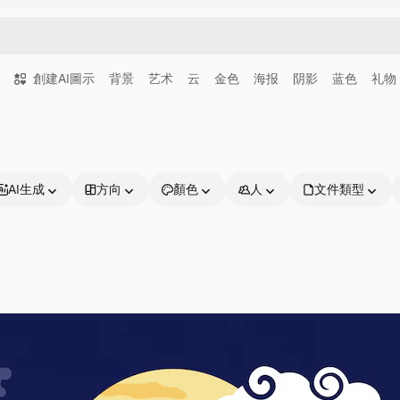
創建AI圖示
背景
艺术
云
金色
海报
阴影
蓝色
礼物
AI生成
方向
顏色
人
文件類型