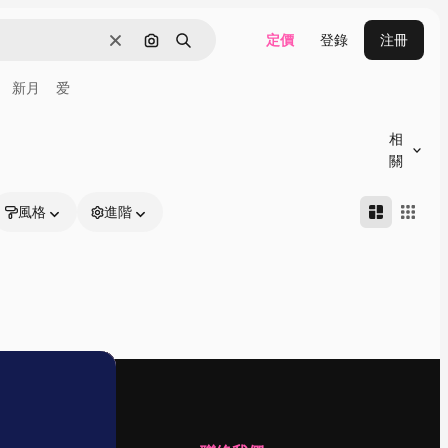
定價
登錄
注冊
清除
通過圖像搜索
搜尋
新月
爱
相
關
風格
進階