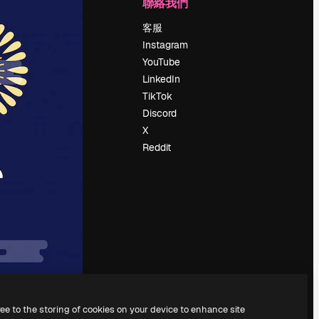
公司
聯絡我們
定價
客服
關於我們
Instagram
評論
YouTube
工作機會
LinkedIn
搜索趨勢
TikTok
博客
Discord
聚會活動
X
Slidesgo
Reddit
出售內容
新聞室
正在尋找
magnific.ai
ree to the storing of cookies on your device to enhance site