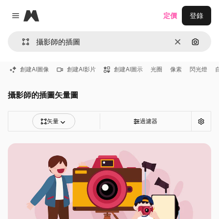
Magnific
定價
登錄
Close menu
清除
通過圖
創建AI圖像
創建AI影片
創建AI圖示
光圈
像素
閃光燈
攝影師的插圖矢量圖
矢量
過濾器