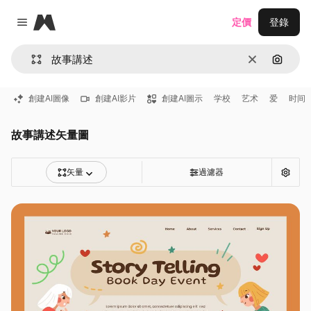
Magnific
定價
登錄
Close menu
清除
通過圖
創建AI圖像
創建AI影片
創建AI圖示
学校
艺术
爱
时间
故事講述矢量圖
矢量
過濾器