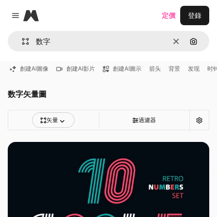
Magnific
定價
登錄
Close menu
清除
通過圖
創建AI圖像
創建AI影片
創建AI圖示
箭头
背景
发现
时
数字矢量圖
矢量
過濾器