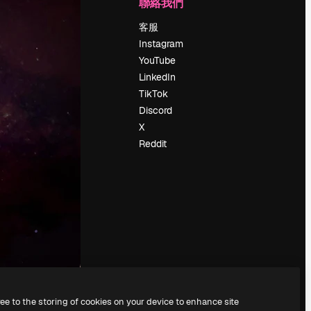
公司
聯絡我們
定價
客服
關於我們
Instagram
評論
YouTube
工作機會
LinkedIn
搜索趨勢
TikTok
博客
Discord
聚會活動
X
Slidesgo
Reddit
出售內容
新聞室
正在尋找
magnific.ai
ree to the storing of cookies on your device to enhance site