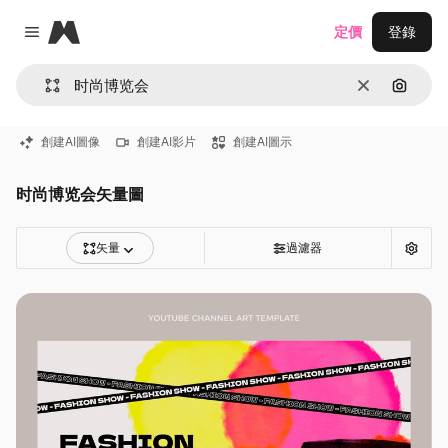
Magnific
定價
登錄
Close menu
清除
通過圖
創建AI圖像
創建AI影片
創建AI圖示
时尚博览会矢量圖
矢量
過濾器