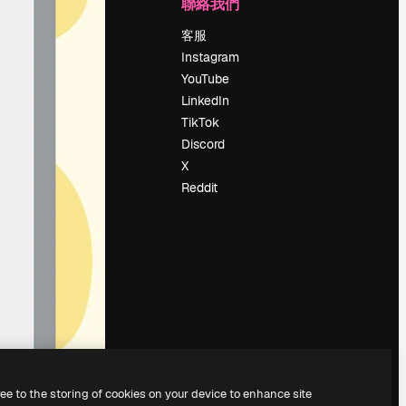
公司
聯絡我們
定價
客服
關於我們
Instagram
評論
YouTube
工作機會
LinkedIn
搜索趨勢
TikTok
博客
Discord
聚會活動
X
Slidesgo
Reddit
出售內容
新聞室
正在尋找
magnific.ai
ree to the storing of cookies on your device to enhance site