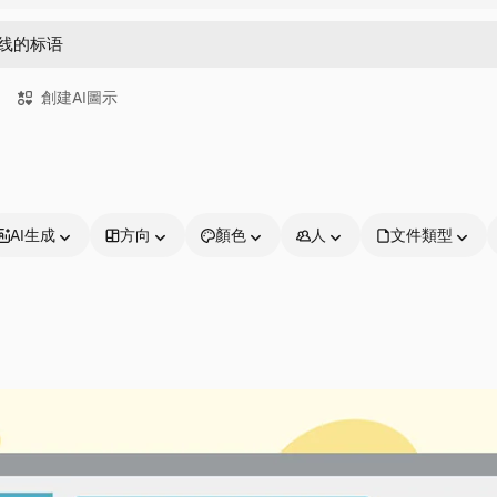
創建AI圖示
AI生成
方向
顏色
人
文件類型