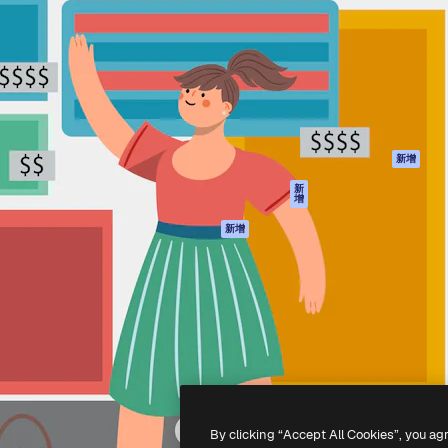
產品
開始使用
佳作品的創意平台。擁有超過
Spaces
Academy
，涵蓋創意人士、企業、代理商
AI助手
文件
AI圖像生成器
客服
港)
AI視頻生成器
使用條款
AI語音生成器
隱私政策
圖庫內容
原創作品
新增
MCP用於
Cookie 政策
新
增
Claude/ChatGPT
信任中心
AI助手
新增
聯盟夥伴
API
企業
流動應用程式
所有Magnific工具
-
2026
Freepik Company S.L.U.
版權所有
.
By clicking “Accept All Cookies”, you ag