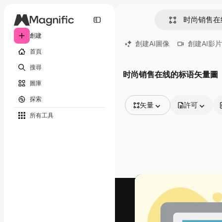
創建
創建AI圖像
創建AI影片
首頁
搜尋
时尚销售在线的标语矢量圖
圖庫
探索
矢量
許可
所有工具
所有圖像
矢量
插圖
照片
PSD
模板
模型
視頻
片段
動態圖形
影片範本
圖標
3D模型