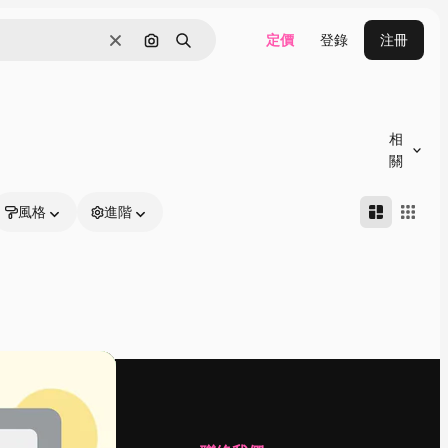
定價
登錄
注冊
清除
通過圖像搜索
搜尋
相
關
風格
進階