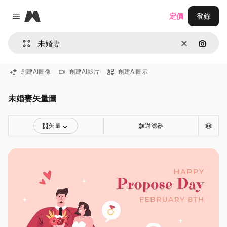
Magnific
定價
登錄
Close menu
清除
通過圖
創建AI圖像
創建AI影片
創建AI圖示
未婚妻矢量圖
矢量
過濾器