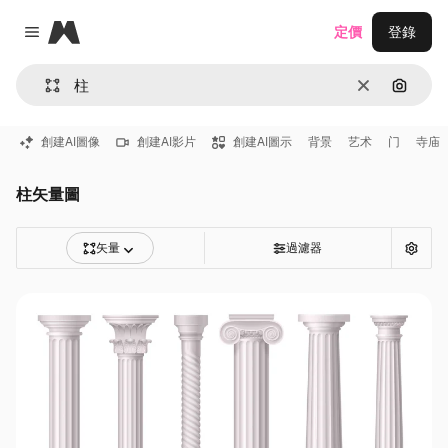
Magnific
定價
登錄
Close menu
清除
通過圖
創建AI圖像
創建AI影片
創建AI圖示
背景
艺术
门
寺庙
柱矢量圖
矢量
過濾器